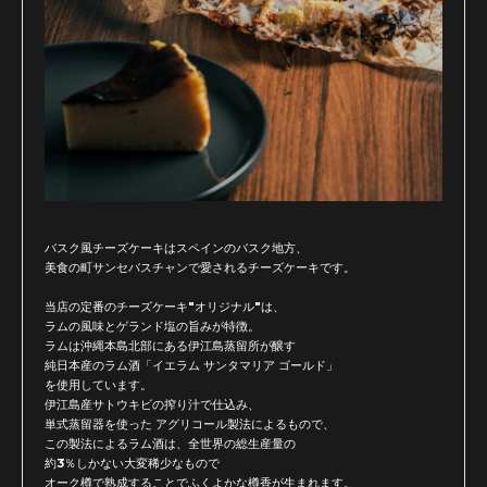
バスク風チーズケーキはスペインのバスク地方、
美食の町サンセバスチャンで愛されるチーズケーキです。
当店の定番のチーズケーキ"オリジナル"は、
ラムの風味とゲランド塩の旨みが特徴。
ラムは沖縄本島北部にある伊江島蒸留所が醸す
純日本産のラム酒「イエラム サンタマリア ゴールド」
を使用しています。
伊江島産サトウキビの搾り汁で仕込み、
単式蒸留器を使った アグリコール製法によるもので、
この製法によるラム酒は、全世界の総生産量の
約3％しかない大変稀少なもので
オーク樽で熟成することでふくよかな樽香が生まれます。