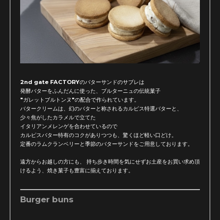
2nd gate FACTORYのバターサンドのサブレは
発酵バターをふんだんに使った、ブルターニュの伝統菓子
"ガレットブルトンヌ"の配合で作られています。
バタークリームは、幻のバターと称されるカルピス特選バターと、
少々焦がしたカラメルで立てた
イタリアンメレンゲを合わせているので
カルピスバター特有のコクがありつつも、驚くほど軽い口どけ。
定番のラムクランベリーと季節のバターサンドをご用意しております。
遠方からお越しの方にも、 持ち歩き時間を気にせずお土産をお買い求め頂
けるよう、焼き菓子も豊富に揃えております。
Burger buns