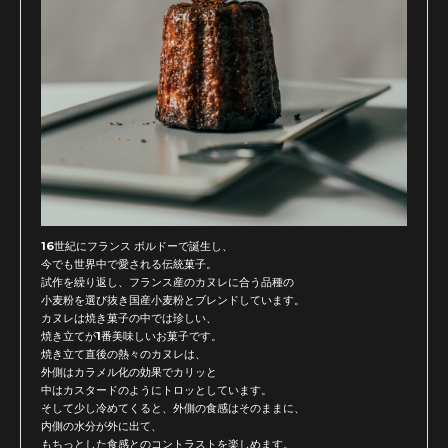
16世紀にフランス ボルドーで誕生し、
今でも世界中で愛される伝統菓子。
試作を繰り返し、フランス産のカヌレに合う品種の
小麦粉を選び抜き国産小麦粉とブレンドしています。
カヌレは焼き菓子の中では珍しい、
焼き立てが1番美味しいお菓子です。
焼き立て直後の熱々のカヌレは、
外側はカラメル化の効果でカリッと
中はカスタードのようにトロッとしています。
そして少し冷めてくると、外側の食感はそのままに、
内側の水分が外に出て、
もちっとした食感とのコントラストを楽しめます。