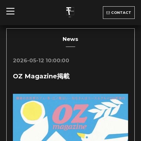
t
CONTACT
o
g
g
l
e
n
News
a
v
i
g
2026-05-12 10:00:00
a
t
i
OZ Magazine掲載
o
n